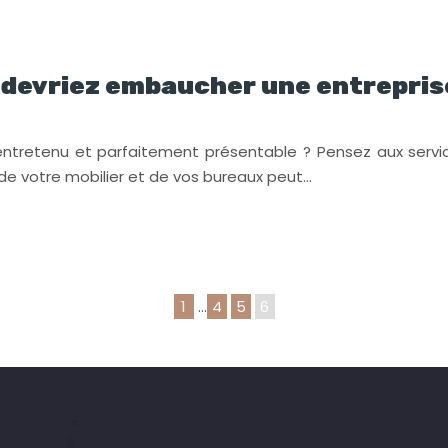
s devriez embaucher une entrepris
entretenu et parfaitement présentable ? Pensez aux servi
de votre mobilier et de vos bureaux peut…
1
…
4
5
6