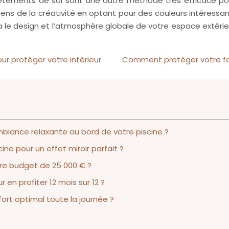
 revêtements de sol sont une autre méthode très efficace p
e sens de la créativité en optant pour des couleurs intéress
a le design et l’atmosphère globale de votre espace extérie
r protéger votre intérieur
Comment protéger votre faça
biance relaxante au bord de votre piscine ?
ne pour un effet miroir parfait ?
otre budget de 25 000 € ?
en profiter 12 mois sur 12 ?
rt optimal toute la journée ?