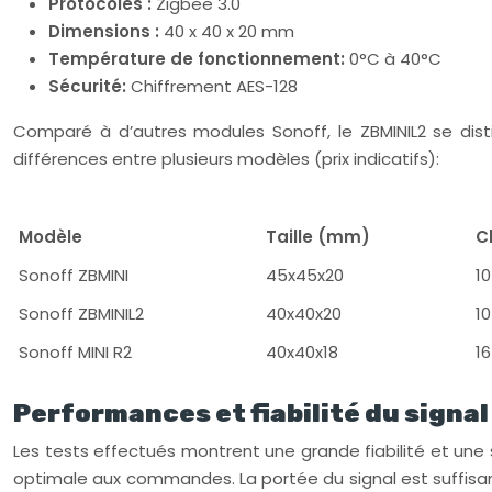
Protocoles :
Zigbee 3.0
Dimensions :
40 x 40 x 20 mm
Température de fonctionnement:
0°C à 40°C
Sécurité:
Chiffrement AES-128
Comparé à d’autres modules Sonoff, le ZBMINIL2 se dist
différences entre plusieurs modèles (prix indicatifs):
Modèle
Taille (mm)
C
Sonoff ZBMINI
45x45x20
10
Sonoff ZBMINIL2
40x40x20
10
Sonoff MINI R2
40x40x18
16
Performances et fiabilité du signal
Les tests effectués montrent une grande fiabilité et une 
optimale aux commandes. La portée du signal est suffisa