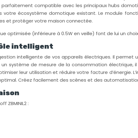
l est parfaitement compatible avec les principaux hubs d
s votre écosystème domotique existant. Le module fonctio
ées et protéger votre maison connectée.
timisée (inférieure à 0.5W en veille) font de lui un choix 
le intelligent
 gestion intelligente de vos appareils électriques. Il permet
 un système de mesure de la consommation électrique, il
miser leur utilisation et réduire votre facture d’énergie. 
ation optimal. Créez facilement des scènes et des automatis
aison
ff ZBMINIL2 :