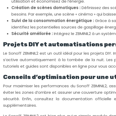
utilisation et économisez de l’énergie.
Création de scènes domotiques :
Définissez des sc
besoins. Par exemple, une scène « cinéma » qui baisse 
Suivi de la consommation énergétique :
Grâce à sa
identifiez les potentielles sources de gaspillage éner
Sécurité améliorée :
Intégrez le ZBMINIL2 à un systè
Projets DIY et automatisations pe
Le Sonoff ZBMINIL2 est un outil idéal pour les projets DI
s’active automatiquement à la tombée de la nuit. Les p
tutoriels et guides sont disponibles en ligne pour vous a
Conseils d’optimisation pour une u
Pour maximiser les performances du Sonoff ZBMINIL2, as
éviter les zones d’ombre et assurer une couverture optima
sécurité. Enfin, consultez la documentation officie
supplémentaires.
Le Sonoff ZBMINIL2 est bien plus qu’un simple module dom