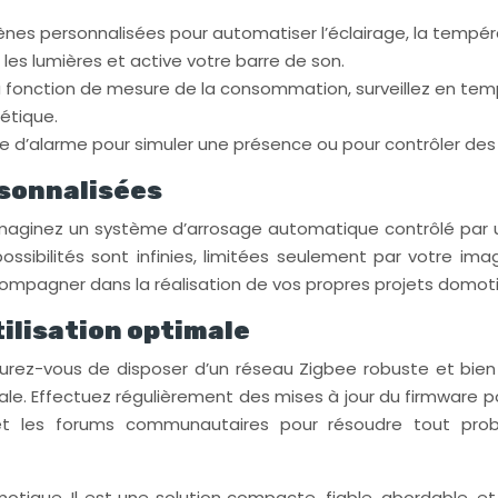
ènes personnalisées pour automatiser l’éclairage, la tempér
les lumières et active votre barre de son.
 fonction de mesure de la consommation, surveillez en tem
gétique.
me d’alarme pour simuler une présence ou pour contrôler des 
rsonnalisées
Y. Imaginez un système d’arrosage automatique contrôlé par u
ossibilités sont infinies, limitées seulement par votre i
ccompagner dans la réalisation de vos propres projets domot
tilisation optimale
surez-vous de disposer d’un réseau Zigbee robuste et bien
le. Effectuez régulièrement des mises à jour du firmware po
lle et les forums communautaires pour résoudre tout pr
otique. Il est une solution compacte, fiable, abordable, 