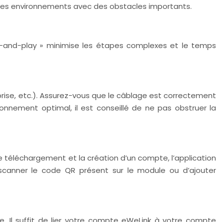
u les environnements avec des obstacles importants.
ug-and-play » minimise les étapes complexes et le temps
 prise, etc.). Assurez-vous que le câblage est correctement
onnement optimal, il est conseillé de ne pas obstruer la
 le téléchargement et la création d’un compte, l’application
scanner le code QR présent sur le module ou d’ajouter
. Il suffit de lier votre compte eWeLink à votre compte