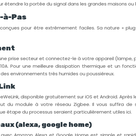
our étendre la portée du signal dans les grandes maisons o
s-à-Pas
ont conçues pour être extrêmement faciles. Sa nature « pl
ment
r une prise secteur et connectez-le à votre appareil (lampe,
0A. Pour une meilleure dissipation thermique et un foncti
s des environnements très humides ou poussiéreux.
eLink
on eWeLink, disponible gratuitement sur iOS et Android. Après
ut du module à votre réseau Zigbee. Il vous suffira de 
e étape du processus seraient particulièrement utiles ici.
caux (alexa, google home)
on avec Amazon Alexa et Google Home est simple et rapide