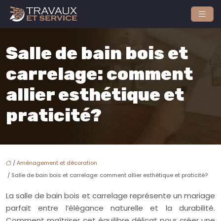
Salle de bain bois et
carrelage: comment
allier esthétique et
praticité?
/
Aménagement et décoration
/ Salle de bain bois et carrelage: comment allier esthétique et praticité?
La salle de bain bois et carrelage représente un mariage
parfait entre l’élégance naturelle et la durabilité.
Comment maîtriser cet équilibre délicat pour créer une