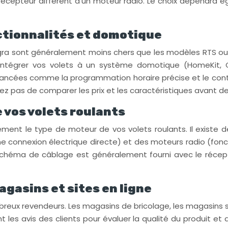
e récepteur différent d’un moteur radio. Le choix dépendra
nctionnalités et domotique
tégra sont généralement moins chers que les modèles RTS o
 intégrer vos volets à un système domotique (HomeKit, 
ancées comme la programmation horaire précise et le contrô
iez pas de comparer les prix et les caractéristiques avant de 
 vos volets roulants
ment le type de moteur de vos volets roulants. Il existe d
 connexion électrique directe) et des moteurs radio (foncti
 schéma de câblage est généralement fourni avec le récepte
gasins et sites en ligne
ux revendeurs. Les magasins de bricolage, les magasins sp
ent les avis des clients pour évaluer la qualité du produit e