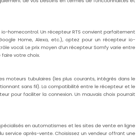
 également de vos besoins en termes de fonctionnalités et
u io-homecontrol. Un récepteur RTS convient parfaitement
Google Home, Alexa, etc.), optez pour un récepteur io-
le vocal. Le prix moyen d’un récepteur Somfy varie entre
faire votre choix.
es moteurs tubulaires (les plus courants, intégrés dans le
onnant sans fil). La compatibilité entre le récepteur et le
ur pour faciliter la connexion. Un mauvais choix pourrait
écialisés en automatismes et les sites de vente en ligne
t du service après-vente. Choisissez un vendeur offrant une