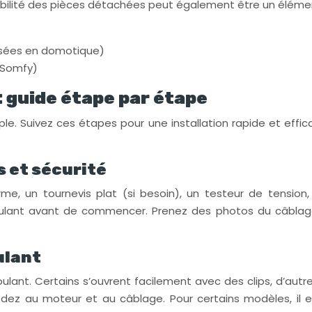
ponibilité des pièces détachées peut également être un élém
isées en domotique)
l Somfy)
: guide étape par étape
le. Suivez ces étapes pour une installation rapide et effica
s et sécurité
orme, un tournevis plat (si besoin), un testeur de tensio
oulant avant de commencer. Prenez des photos du câblage i
oulant
ulant. Certains s’ouvrent facilement avec des clips, d’autr
z au moteur et au câblage. Pour certains modèles, il est