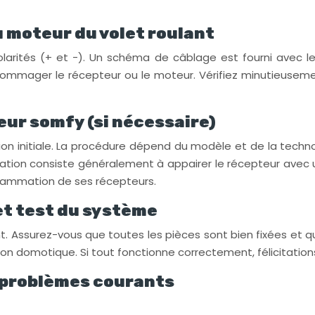
u moteur du volet roulant
larités (+ et -). Un schéma de câblage est fourni avec l
mmager le récepteur ou le moteur. Vérifiez minutieusement
ur somfy (si nécessaire)
 initiale. La procédure dépend du modèle et de la technol
rammation consiste généralement à appairer le récepteur a
ogrammation de ses récepteurs.
 et test du système
. Assurez-vous que toutes les pièces sont bien fixées et q
ion domotique. Si tout fonctionne correctement, félicitation
 problèmes courants