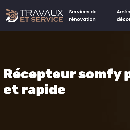
Services de
Amén
rénovation
déco
Récepteur somfy po
et rapide