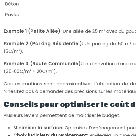
Béton
Pavés
Exemple 1 (Petite Allée):
Une allée de 25 m² avec du goud
Exemple 2 (Parking Résidentiel):
Un parking de 50 m² 
15€/m²).
Exemple 3 (Route Communale):
La rénovation d’une r
(35-60€/m² + 20€/m²).
Ces estimations sont approximatives. L’obtention de devi
N’hésitez pas à demander des précisions sur les matériaux 
Conseils pour optimiser le coût 
Plusieurs leviers permettent de maîtriser le budget.
Minimiser la surface:
Optimisez l’aménagement pour 
Choix judicieux du revêtement:
Privilégiez un type 