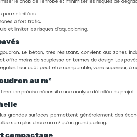
iser le choix de l’enrobé et minimiser les risques de dégrad
peu sollicitées.
zones à fort trafic.
uie et limiter les risques d’aquaplaning.
pavés
oudron. Le béton, très résistant, convient aux zones ind
et offre moins de souplesse en termes de design. Les pavés
gulier. Leur coût peut être comparable, voire supérieur, à c
goudron au m²
timation précise nécessite une analyse détaillée du projet.
helle
plus grandes surfaces permettent généralement des écono
allée sera plus chère au m² qu’un grand parking.
 et compactage