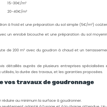
15-30€/m²
20-40€/m²
ron à froid et une préparation du sol simple (5€/m²) coûte
avec un enrobé bicouche et une préparation du sol moyen
oute de 200 m² avec du goudron à chaud et un terrassem
s détaillés auprès de plusieurs entreprises spécialisées e
utilisés, la durée des travaux, et les garanties proposées.
de vos travaux de goudronnage
réduire au minimum la surface à goudronner.
de revêtement adapté à l’usage et à la charge attendue. Un 