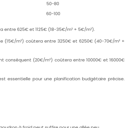
50-80
60-100
ra entre 625€ et 1125€ (18-35€/m² + 5€/m²).
ne (15€/m²) coûtera entre 3250€ et 6250€ (40-70€/m² +
ent conséquent (20€/m²) coûtera entre 10000€ et 16000€
st essentielle pour une planification budgétaire précise.
goudron à froid peut suffire pour une allée peu