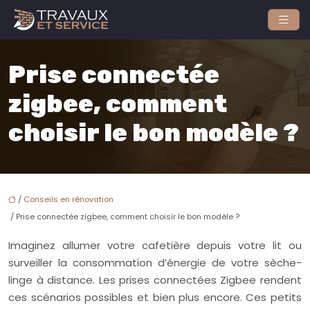
Prise connectée
zigbee, comment
choisir le bon modèle ?
/
Conseils en rénovation
/ Prise connectée zigbee, comment choisir le bon modèle ?
Imaginez allumer votre cafetière depuis votre lit ou
surveiller la consommation d’énergie de votre sèche-
linge à distance. Les prises connectées Zigbee rendent
ces scénarios possibles et bien plus encore. Ces petits