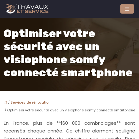
Optimiser votre
sécurité avec un
visiophone somfy
connecté smartphone
/
Services de rénovation
/ Optimiser votre sécurité avec un visiophone somfy connecté smartphone
En France, plus de **160 000 cambriolages** sont
recensés chaque année. Ce chiffre alarmant souligne
l’importance cruciale de sécuriser son domicile. Pour