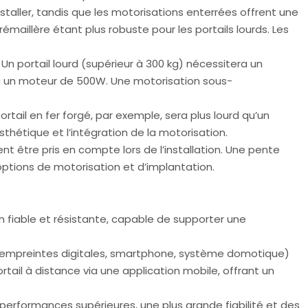
staller, tandis que les motorisations enterrées offrent une
rémaillère étant plus robuste pour les portails lourds. Les
 Un portail lourd (supérieur à 300 kg) nécessitera un
vec un moteur de 500W. Une motorisation sous-
ortail en fer forgé, par exemple, sera plus lourd qu’un
thétique et l’intégration de la motorisation.
nt être pris en compte lors de l’installation. Une pente
 options de motorisation et d’implantation.
n fiable et résistante, capable de supporter une
d’empreintes digitales, smartphone, système domotique)
rtail à distance via une application mobile, offrant un
performances supérieures, une plus grande fiabilité et des