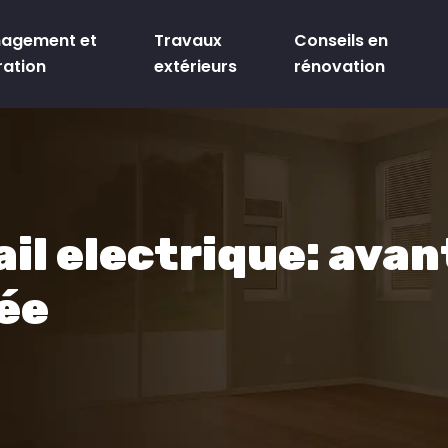
agement et
Travaux
Conseils en
ration
extérieurs
rénovation
il electrique: ava
tée