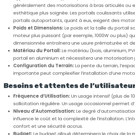
généralement des motorisations à bras articulés ou ent
esthétique plus soignée. Les portails coulissants utilis
portails autoportants, quant à eux, exigent des moto
Poids et Dimensions:
Le poids et la taille du portai
moteur plus puissant (par exemple, 1000W ou plus) qu
dimensionnée entraînera une usure prématurée et d
Matériau du Portail:
Le matériau (bois, aluminium, PVC
portail en aluminium et nécessitera une motorisation p
Configuration du Terrain:
La pente du terrain, l’espa
importante peut complexifier l’installation d’une moto
Besoins et attentes de l’utilisateu
Fréquence d’Utilisation:
Un usage intensif (plus de 1
sollicitation régulière. Un usage occasionnel permet 
Niveau d’Automatisation:
Le degré d’automatisatio
influence le coût et la complexité de l’installation. L
confort et une sécurité accrus.
Budget:
Le budget alloué déterminera le choix de la 