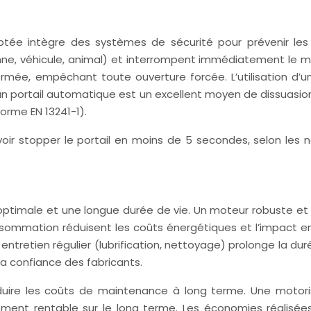
ptée intègre des systèmes de sécurité pour prévenir les 
ne, véhicule, animal) et interrompent immédiatement le mo
fermée, empêchant toute ouverture forcée. L’utilisation d
, un portail automatique est un excellent moyen de dissuasion
orme EN 13241-1).
ir stopper le portail en moins de 5 secondes, selon les n
optimale et une longue durée de vie. Un moteur robuste et 
mation réduisent les coûts énergétiques et l’impact envi
ntretien régulier (lubrification, nettoyage) prolonge la dur
 la confiance des fabricants.
duire les coûts de maintenance à long terme. Une motori
sement rentable sur le long terme. Les économies réalisé