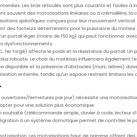
errées. Les bras articulés sont plus courants et faciles à in
ent souvent des motorisations linéaires ou à crémaillère, la c
risations spécifiques conçues pour leur mouvement vertical.
l sont des facteurs déterminants pour la puissance du moteur.
’un portail léger (moins de 150 kg) qui peut fonctionner a
es dysfonctionnements.
, fer forgé) affecte le poids et la résistance du portail. Un p
lus robuste. Le choix du matériau influencera également l’es
ce disponible et la présence d’obstacles (murs, arbres) doive
risation enterrée, tandis qu’un espace restreint limitera les
r
0 ouvertures/fermetures par jour) nécessite une motorisatio
d’opter pour une solution plus économique.
n souhaité (télécommande simple, clavier à code, lecteur 
’intégration à un système domotique permet de contrôler le po
motorisation. Les motorisations haut de gamme offrent des 