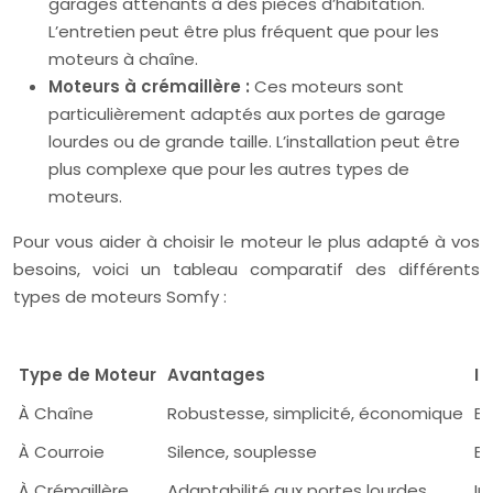
garages attenants à des pièces d’habitation.
L’entretien peut être plus fréquent que pour les
moteurs à chaîne.
Moteurs à crémaillère :
Ces moteurs sont
particulièrement adaptés aux portes de garage
lourdes ou de grande taille. L’installation peut être
plus complexe que pour les autres types de
moteurs.
Pour vous aider à choisir le moteur le plus adapté à vos
besoins, voici un tableau comparatif des différents
types de moteurs Somfy :
Type de Moteur
Avantages
I
À Chaîne
Robustesse, simplicité, économique
Br
À Courroie
Silence, souplesse
En
À Crémaillère
Adaptabilité aux portes lourdes
In