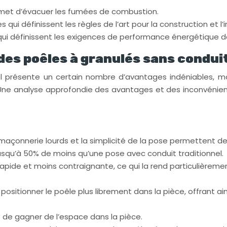
rmet d’évacuer les fumées de combustion.
 définissent les règles de l’art pour la construction et l’in
ui définissent les exigences de performance énergétique d
des poêles à granulés sans condui
el présente un certain nombre d’avantages indéniables, m
Une analyse approfondie des avantages et des inconvénient
açonnerie lourds et la simplicité de la pose permettent de r
jusqu’à 50% de moins qu’une pose avec conduit traditionnel.
us rapide et moins contraignante, ce qui la rend particuliè
positionner le poêle plus librement dans la pièce, offrant a
 de gagner de l’espace dans la pièce.