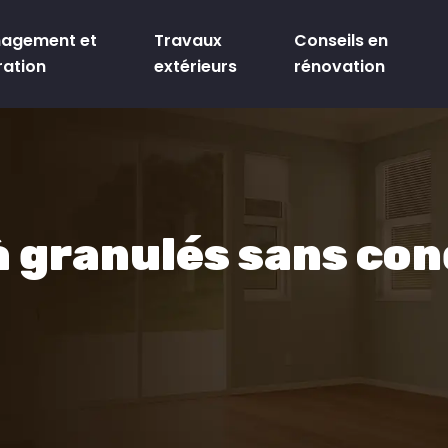
agement et
Travaux
Conseils en
ration
extérieurs
rénovation
 à granulés sans con