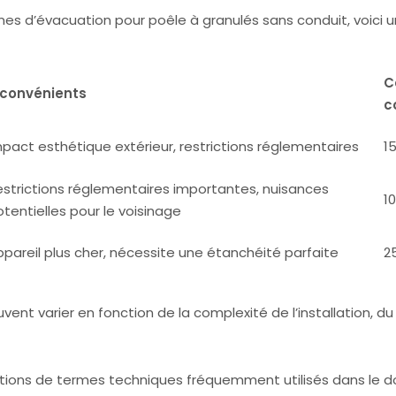
es d’évacuation pour poêle à granulés sans conduit, voici u
C
nconvénients
c
mpact esthétique extérieur, restrictions réglementaires
1
estrictions réglementaires importantes, nuisances
1
tentielles pour le voisinage
ppareil plus cher, nécessite une étanchéité parfaite
2
uvent varier en fonction de la complexité de l’installation, d
initions de termes techniques fréquemment utilisés dans le