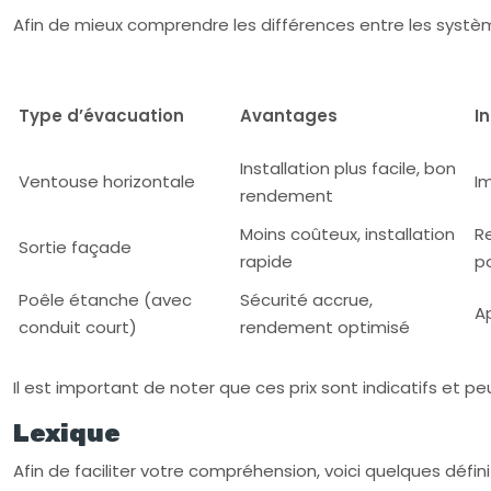
Afin de mieux comprendre les différences entre les systèm
Type d’évacuation
Avantages
I
Installation plus facile, bon
Ventouse horizontale
I
rendement
Moins coûteux, installation
R
Sortie façade
rapide
po
Poêle étanche (avec
Sécurité accrue,
A
conduit court)
rendement optimisé
Il est important de noter que ces prix sont indicatifs et pe
Lexique
Afin de faciliter votre compréhension, voici quelques déf