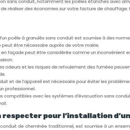
on sans conduit, notamment les poêles étanches avec arrivé
de réaliser des économies sur votre facture de chauffage.
n d’un poêle à granulés sans conduit est soumise à des normes 
 peut être nécessaire auprès de votre mairie.
rtie en façade peut être considérée comme un inconvénient est
maison.
, les odeurs et les risques de refoulement des fumées peuve
de.
nduit et de l’appareil est nécessaire pour éviter les probl
un professionnel.
s compatibles avec les systèmes d’évacuation sans conduit. Il
hat.
respecter pour l’installation d’un
sans conduit de cheminée traditionnel, est soumise à un ens