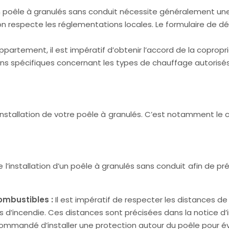
’un poêle à granulés sans conduit nécessite généralement un
on respecte les réglementations locales. Le formulaire de déc
partement, il est impératif d’obtenir l’accord de la copropri
ons spécifiques concernant les types de chauffage autoris
l’installation de votre poêle à granulés. C’est notamment l
 l’installation d’un poêle à granulés sans conduit afin de pr
ombustibles :
Il est impératif de respecter les distances d
ues d’incendie. Ces distances sont précisées dans la notice d’
ecommandé d’installer une protection autour du poêle pour év