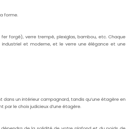
la forme.
 fer forgé), verre trempé, plexiglas, bambou, etc. Chaque
 industriel et moderne, et le verre une élégance et une
nt dans un intérieur campagnard, tandis qu’une étagère en
t par le choix judicieux d’une étagère.
oix dépendra de la solidité de votre plafond et du poids de