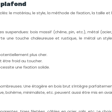
 plafond
s: le matériau, le style, la méthode de fixation, la taille et 
 suspendues: bois massif (chêne, pin, etc.), métal (acier,
te une touche chaleureuse et rustique, le métal un style
potentiellement plus cher.
t être froid au toucher.
cessite une fixation solide.
t nombreuses. Une étagère en bois brut s’intègre parfaiteme
nave, bohème, minimaliste, etc. peuvent aussi être mis en avan
arentes, tiges filetées, câbles en acier, rails, etc. Le ch