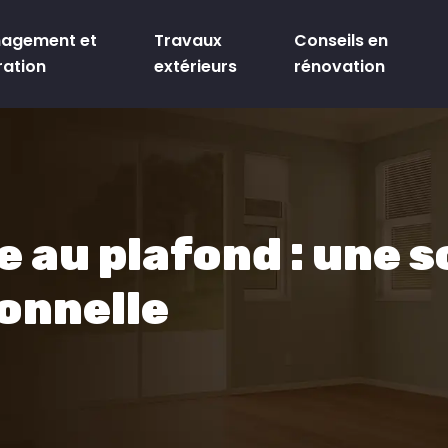
agement et
Travaux
Conseils en
ration
extérieurs
rénovation
 au plafond : une s
ionnelle