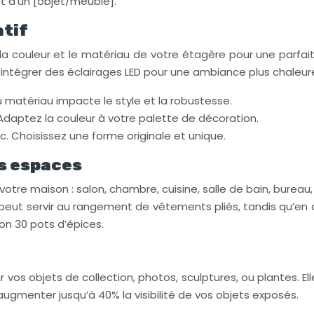
nt d’un [objet/meuble].
tif
, la couleur et le matériau de votre étagère pour une parfa
intégrer des éclairages LED pour une ambiance plus chaleur
du matériau impacte le style et la robustesse.
c. Adaptez la couleur à votre palette de décoration.
c. Choisissez une forme originale et unique.
es espaces
re maison : salon, chambre, cuisine, salle de bain, bureau, 
 peut servir au rangement de vêtements pliés, tandis qu’en cui
on 30 pots d’épices.
s objets de collection, photos, sculptures, ou plantes. Elle
ugmenter jusqu’à 40% la visibilité de vos objets exposés.