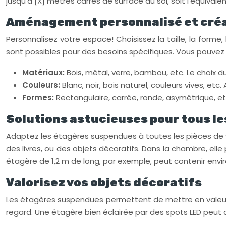
jusqu’à [X] mètres carrés de surface au sol, soit l’équivale
Aménagement personnalisé et créa
Personnalisez votre espace! Choisissez la taille, la forme
sont possibles pour des besoins spécifiques. Vous pouvez 
Matériaux:
Bois, métal, verre, bambou, etc. Le choix 
Couleurs:
Blanc, noir, bois naturel, couleurs vives, et
Formes:
Rectangulaire, carrée, ronde, asymétrique, et
Solutions astucieuses pour tous l
Adaptez les étagères suspendues à toutes les pièces de vot
des livres, ou des objets décoratifs. Dans la chambre, elle
étagère de 1,2 m de long, par exemple, peut contenir envir
Valorisez vos objets décoratifs
Les étagères suspendues permettent de mettre en valeur vo
regard. Une étagère bien éclairée par des spots LED peut a