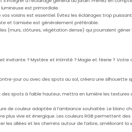
oit s’intégrer à l’éclairage général du jardin. Prenez en co
lumineuse est primordiale.
e vos voisins est essentiel. Évitez les éclairages trop puissa
ante et tamisée est généralement préférable.
cles (murs, clôtures, végétation dense) qui pourraient gêner
nvitante ? Mystère et intimité ? Magie et féerie ? Votre choi
contre-jour ou avec des spots au sol, créera une silhouette s
c des spots à faible hauteur, mettra en lumière les textures d
re de couleur adaptée à l’ambiance souhaitée. Le blanc c
ère plus vive et énergique. Les couleurs RGB permettent des
ser les allées et les chemins autour de l’arbre, améliorant la v