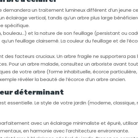
demandera un traitement lumineux différent d’un jeune cerisi
 éclairage vertical, tandis qu’un arbre plus large bénéficier
e spécifique.
n, bouleau…) et la nature de son feuillage (persistant ou cad
u’un feuillage clairsemé. La couleur du feuillage et de l’é
nt des facteurs cruciaux. Un arbre fragile ne supportera pas 
ètes. Pour un arbre malade, consultez un arboriste avant tout
ques de votre arbre (forme inhabituelle, écorce particulière
xemple révéler la beauté de l’écorce d’un arbre ancien.
cteur déterminant
est essentielle. Le style de votre jardin (moderne, classique,
rfaitement avec un éclairage minimaliste et épuré, utilisant
rnementaux, en harmonie avec l’architecture environnante.