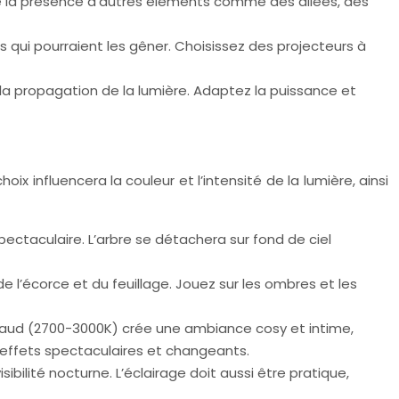
mpte la présence d’autres éléments comme des allées, des
nts qui pourraient les gêner. Choisissez des projecteurs à
 la propagation de la lumière. Adaptez la puissance et
x influencera la couleur et l’intensité de la lumière, ainsi
pectaculaire. L’arbre se détachera sur fond de ciel
e l’écorce et du feuillage. Jouez sur les ombres et les
haud (2700-3000K) crée une ambiance cosy et intime,
 effets spectaculaires et changeants.
isibilité nocturne. L’éclairage doit aussi être pratique,