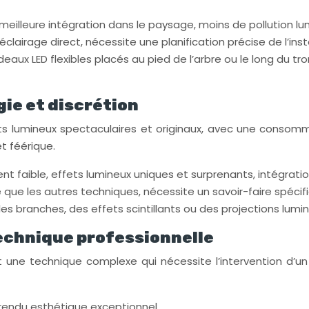
eilleure intégration dans le paysage, moins de pollution lu
clairage direct, nécessite une planification précise de l’insta
eaux LED flexibles placés au pied de l’arbre ou le long du t
gie et discrétion
ets lumineux spectaculaires et originaux, avec une consom
t féérique.
aible, effets lumineux uniques et surprenants, intégration
é que les autres techniques, nécessite un savoir-faire spécif
les branches, des effets scintillants ou des projections lumi
technique professionnelle
t une technique complexe qui nécessite l’intervention d’un 
, rendu esthétique exceptionnel.