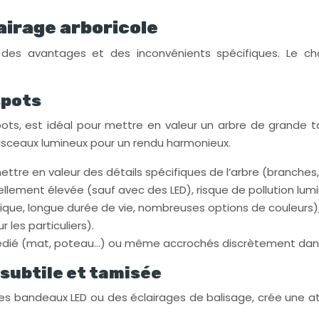
airage arboricole
nt des avantages et des inconvénients spécifiques. Le 
spots
spots, est idéal pour mettre en valeur un arbre de grande t
faisceaux lumineux pour un rendu harmonieux.
mettre en valeur des détails spécifiques de l’arbre (branches,
ment élevée (sauf avec des LED), risque de pollution lumine
tique, longue durée de vie, nombreuses options de couleurs
les particuliers).
rt dédié (mat, poteau…) ou même accrochés discrètement dan
 subtile et tamisée
l, des bandeaux LED ou des éclairages de balisage, crée une