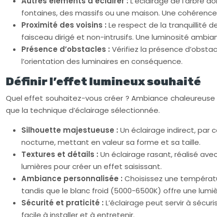
Autres éléments à éclairer :
L’éclairage de l’arbre d
fontaines, des massifs ou une maison. Une cohérence 
Proximité des voisins :
Le respect de la tranquillité d
faisceau dirigé et non-intrusifs. Une luminosité ambi
Présence d’obstacles :
Vérifiez la présence d’obsta
l’orientation des luminaires en conséquence.
Définir l’effet lumineux souhaité
Quel effet souhaitez-vous créer ? Ambiance chaleureuse et i
que la technique d’éclairage sélectionnée.
Silhouette majestueuse :
Un éclairage indirect, par 
nocturne, mettant en valeur sa forme et sa taille.
Textures et détails :
Un éclairage rasant, réalisé ave
lumières pour créer un effet saisissant.
Ambiance personnalisée :
Choisissez une températu
tandis que le blanc froid (5000-6500K) offre une lumi
Sécurité et praticité :
L’éclairage peut servir à sécuri
facile à installer et à entretenir.