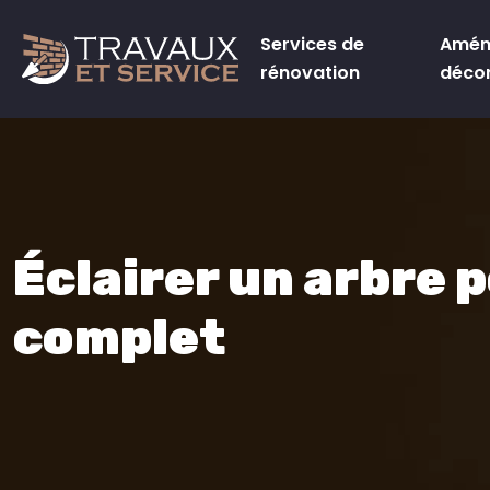
Services de
Amén
rénovation
déco
Éclairer un arbre p
complet