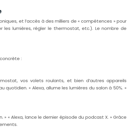
e
oniques, et l’accès à des milliers de « compétences » pour
 les lumières, régler le thermostat, etc.). Le nombre de
 concrète :
ostat, vos volets roulants, et bien d’autres appareils
 quotidien. « Alexa, allume les lumières du salon à 50%. »
. » « Alexa, lance le dernier épisode du podcast X. » Grâce
sements.