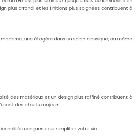
L’écran LED est plus lumineux (jusqu’à 50% de luminosité en
ign plus arrondi et les finitions plus soignées contribuent à
sse moderne, une étagère dans un salon classique, ou même
alité des matériaux et un design plus raffiné contribuent à
LED sont des atouts majeurs.
tionnalités conçues pour simplifier votre vie.