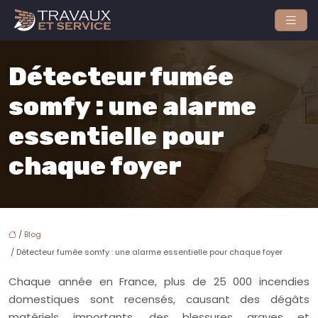
Détecteur fumée
somfy : une alarme
essentielle pour
chaque foyer
/
Blog
/ Détecteur fumée somfy : une alarme essentielle pour chaque foyer
Chaque année en France, plus de 25 000 incendies
domestiques sont recensés, causant des dégâts
matériels importants, des blessures graves et