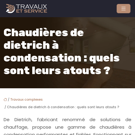
Chaudières de
dietrich à
condensation : quels
sont leurs atouts ?
/
Travaux complexes
/ Chaudières de dietrich à condensation : quels sont leurs atouts ?
De Dietrich, fabricant renommé de solutions de
chauffage, propose une gamme de chaudières à
condensation performantes et fiables. Fonctionnant sur