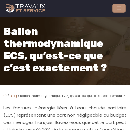
Ballon
thermodynamique
ECS, qu’est-ce que
c’est exactement ?
/
Blog
/ Ballon thermodynamique ECS, qu’est-ce que c’est exactement ?
Les factures d’énergie liées à l’eau chaude sanitaire
(ECS) représentent une part non négligeable du budget
des ménages français. Saviez-vous que cette part peut
atteindre jusqu’à 20% de la consommation énergétique